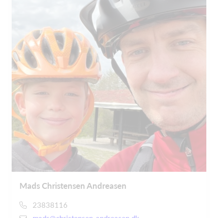
Mads Christensen Andreasen
23838116
mads@christensen-andreasen.dk