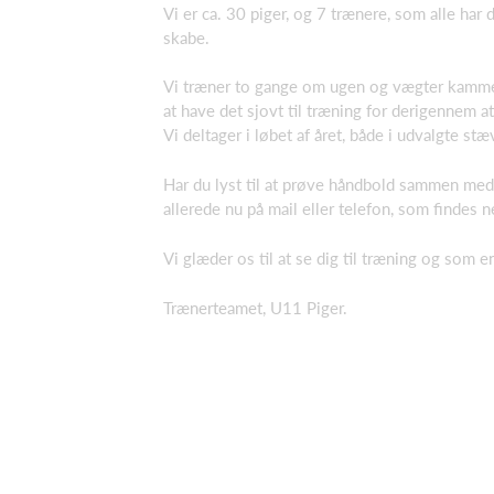
Vi er ca. 30 piger, og 7 trænere, som alle har d
skabe.
Vi træner to gange om ugen og vægter kammerat
at have det sjovt til træning for derigennem
Vi deltager i løbet af året, både i udvalgte s
Har du lyst til at prøve håndbold sammen med os
allerede nu på mail eller telefon, som findes n
Vi glæder os til at se dig til træning og som e
Trænerteamet, U11 Piger.