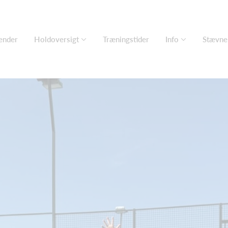
ender
Holdoversigt
Træningstider
Info
Stævne