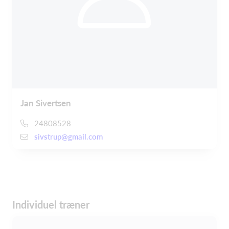
Jan Sivertsen
24808528
sivstrup@gmail.com
Individuel træner