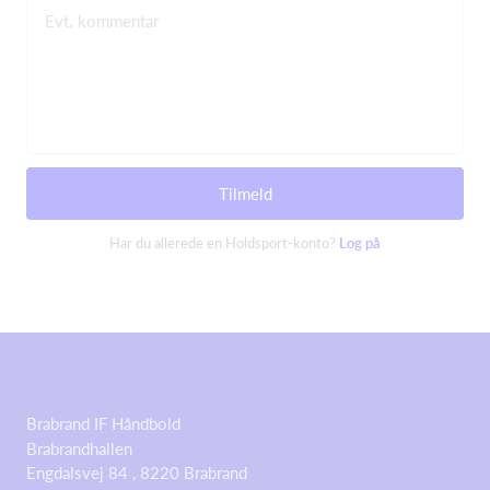
Evt. kommentar
Tilmeld
Har du allerede en Holdsport-konto?
Log på
Brabrand IF Håndbold
Brabrandhallen
Engdalsvej 84 , 8220 Brabrand