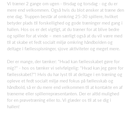
Vi træner 2 gange om ugen - tirsdag og torsdag - og du er
mere end velkommen. Også hvis du blot ønsker at træne den
ene dag. Truppen består af omkring 25-30 spillere, hvilket
betyder plads til forskellighed og gode træninger med gang i
hallen. Hos os er det vigtigt, at du træner for at blive bedre
og spiller for at vinde – men særligt også at du vil være med
til at skabe et fedt socialt miljø omkring håndbolden og
deltage i fællesspisninger, sjove aktiviteter og meget mere.
Der er mange, der tænker: "Hvad kan fællesskabet gøre for
mig?" - hos os tænker vi selvfølgelig: "Hvad kan jeg gøre for
fællesskabet?"! Hvis du har lyst til at deltage i en træning og
opleve et fedt socialt miljø med fokus på fællesskab og
håndbold, så er du mere end velkommen til at kontakte en af
trænerne eller spillerrepræsentanten. Der er altid mulighed
for en prøvetræning eller to. Vi glæder os til at se dig i
hallen!