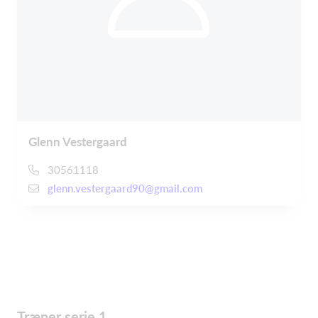
Glenn Vestergaard
30561118
glenn.vestergaard90@gmail.com
Træner serie 1