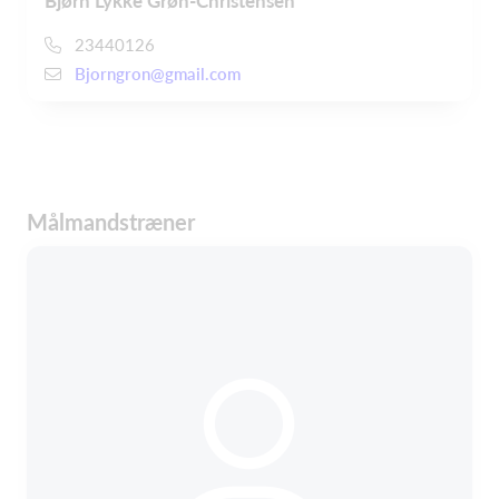
Bjørn Lykke Grøn-Christensen
23440126
Bjorngron@gmail.com
Målmandstræner